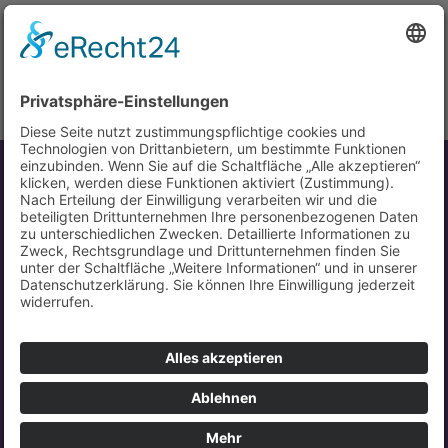
ACHTUNG:
Bitte stellen Sie vor dem Ausfüllen des Formulars
sicher, dass Sie reCAPTCHA in den
Datenschutzeinstellungen
aktiviert haben. Damit
reCAPTCHA geladen wird, ist es ggf. notwendig, nach dem
Erteilen der Zustimmung die Seite zu aktualisieren.
TEILNAHME
Ich nehme an den folgenden Veranstaltungen teil:
30.09.2026 | 17:00-18:30 Uhr: „T1D-Screening bei
Erwachsenen – bei wem, wann und wie?"
Referierende: Dr. Louisa van den Boom, Dr. Dietrich Tews
BITTE GEBEN SIE IHRE DATEN EIN:
ICH BIN...
*