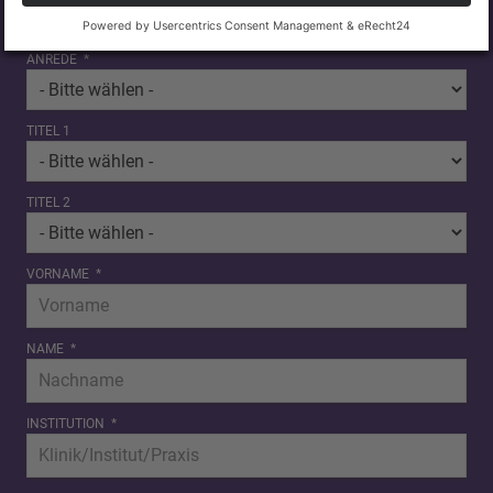
ANREDE
*
TITEL 1
TITEL 2
VORNAME
*
NAME
*
INSTITUTION
*